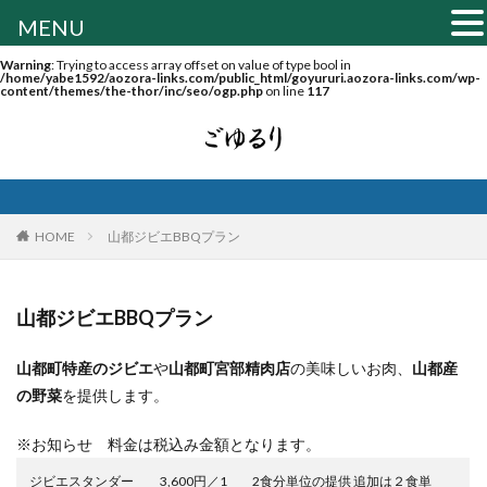
MENU
Warning
: Trying to access array offset on value of type bool in
/home/yabe1592/aozora-links.com/public_html/goyururi.aozora-links.com/wp-
content/themes/the-thor/inc/seo/ogp.php
on line
117
HOME
山都ジビエBBQプラン
山都ジビエBBQプラン
山都町特産のジビエ
や
山都町宮部精肉店
の美味しいお肉、
山都産
の野菜
を提供します。
※お知らせ 料金は税込み金額となります。
ジビエスタンダー
3,600円／1
2食分単位の提供 追加は２食単