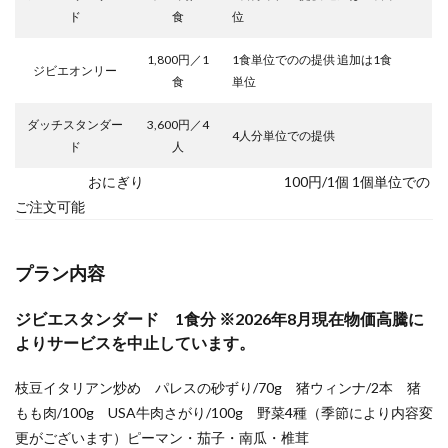
ド
食
位
1,800円／1
1食単位でのの提供 追加は1食
ジビエオンリー
食
単位
ダッチスタンダー
3,600円／4
4人分単位での提供
ド
人
おにぎり 100円/1個 1個単位での
ご注文可能
プラン内容
ジビエスタンダード 1食分 ※2026年8月現在物価高騰に
よりサービスを中止しています。
枝豆イタリアン炒め パレスの砂ずり/70g 猪ウィンナ/2本 猪
もも肉/100g USA牛肉さがり/100g 野菜4種（季節により内容変
更がございます）ピーマン・茄子・南瓜・椎茸