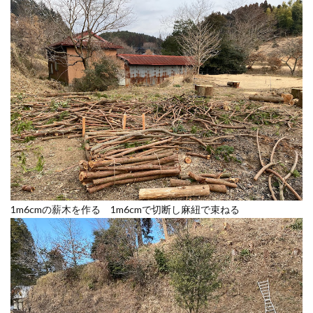
1m6cmの薪木を作る 1m6cmで切断し麻紐で束ねる