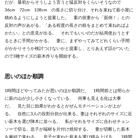
だが、最初からそうしよう言うと猛反対をくらいそうなので
36cm 72cm 108cm の長さに切り分け、それを束ねて薪小屋に
積めるようにしようと提案した。 案の状妻から「面倒！」との
反対の声があがる。「ある程度の長さの枝をまとめて束ねればよ
かたい」との意見が出る。 それでもいいのだが結局使おうとす
るときに手間がかかる。 妻に、まずやってみてどれくらい手間
がかかりそうか検討つけないかと提案し、とりあえず話がついた
ので3種サイズの薪木作りを開始する。
思いのほか順調
1時間ほどやってみたが思いのほか順調だ。 1時間前とは明らか
に薪の山が少し小さくなっている。 何事も見える化は大事
だ。 見た目に効果がわかるとがぜんモチベーションが上が
る。 自然に3人の役割分担が出来る。妻はそれぞれのサイズに近
い薪木を選び陣木に並べる。 私がそれをサイズに合わせチェン
ソーで切る。息子が端材を片付け焼却する。 妻が切断した薪木
を麻紐で束ねる。 息子が束ねた薪木を運び積み上げる。 1時間