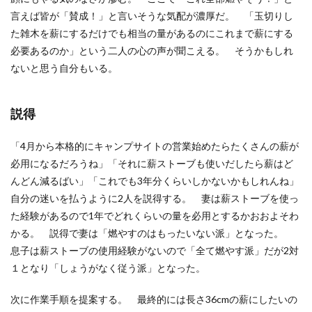
言えば皆が「賛成！」と言いそうな気配が濃厚だ。 「玉切りし
た雑木を薪にするだけでも相当の量があるのにこれまで薪にする
必要あるのか」という二人の心の声が聞こえる。 そうかもしれ
ないと思う自分もいる。
説得
「4月から本格的にキャンプサイトの営業始めたらたくさんの薪が
必用になるだろうね」「それに薪ストーブも使いだしたら薪はど
んどん減るばい」「これでも3年分くらいしかないかもしれんね」
自分の迷いを払うように2人を説得する。 妻は薪ストーブを使っ
た経験があるので1年でどれくらいの量を必用とするかおおよそわ
かる。 説得で妻は「燃やすのはもったいない派」となった。
息子は薪ストーブの使用経験がないので「全て燃やす派」だが2対
１となり「しょうがなく従う派」となった。
次に作業手順を提案する。 最終的には長さ36cmの薪にしたいの