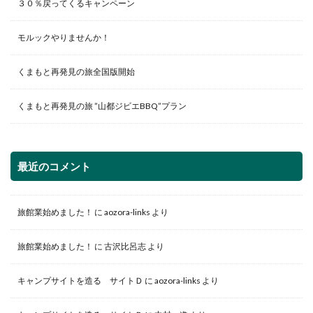
o
e
r
３０％戻ってくるキャンペーン
モルックやりませんか！
k
s
くまもと再発見の旅全国版開始
t
くまもと再発見の旅 ”山都ジビエBBQ”プラン
最近のコメント
旅館業始めました！
に
aozora-links
より
旅館業始めました！
に
古沢比呂志
より
キャンプサイトを造る サイトＤ
に
aozora-links
より