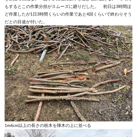
もするとこの作業分担がスムーズに廻りだした。 初日は3時間ほ
ど作業したが1日3時間くらいの作業であと4回くらいで終わりそう
だとの目途が付いた。
1m6cm以上の長さの枝木を陣木の上に並べる