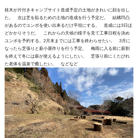
枝木が片付きキャンプサイト造成予定の土地がきれいに顔を出し
た。 次は芝を貼るための土地の造成を行う予定だ。 結構凹凸
があるのでユンボを使い出来るだけ平坦にする。 造成には3日ほ
どかかりそうだ。 これからの天候の様子を見て工事日程を決め
ユンボを予約する。2月末までには工事を終わらせたい。 3月に
なったら芝張りと薪小屋作りを行う予定。 梅雨に入る前に薪割
を終えて冬には薪が使えるようにしたい。 芝張り前にくたびれ
た老体を温泉で癒したい。 などなど