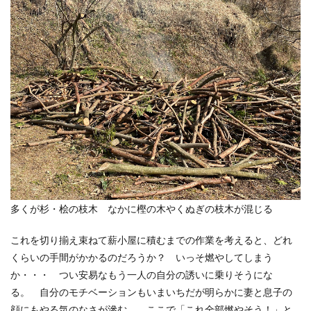
多くが杉・桧の枝木 なかに樫の木やくぬぎの枝木が混じる
これを切り揃え束ねて薪小屋に積むまでの作業を考えると、どれ
くらいの手間がかかるのだろうか？ いっそ燃やしてしまう
か・・・ つい安易なもう一人の自分の誘いに乗りそうにな
る。 自分のモチベーションもいまいちだが明らかに妻と息子の
顔にもやる気のなさが滲む。 ここで「これ全部燃やそう！」と