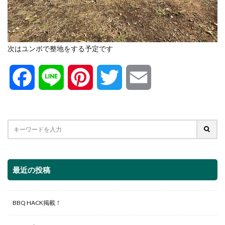
次はユンボで整地をする予定です
F
L
P
T
E
a
i
i
w
m
c
n
n
i
a
e
e
t
t
i
最近の投稿
b
e
t
l
o
r
e
BBQ HACK掲載！